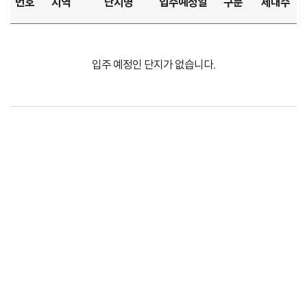
번호
지역
단지명
입주예정일
구분
세대수
입주 예정인 단지가 없습니다.