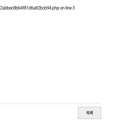
bf2abbec8b64f81d6a82bcb94.php
on line
3
목록