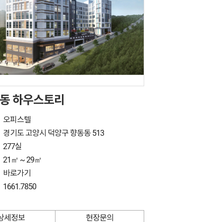
동 하우스토리
오피스텔
경기도 고양시 덕양구 향동동 513
277실
21㎡ ~ 29㎡
바로가기
1661.7850
상세정보
현장문의