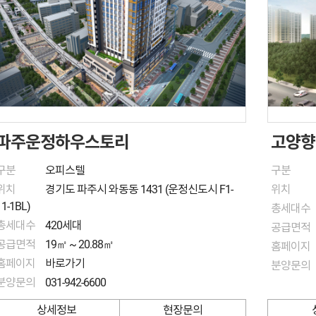
파주운정하우스토리
고양향
구분
오피스텔
구분
위치
경기도 파주시 와동동 1431 (운정신도시 F1-
위치
11-1BL)
총세대수
총세대수
420세대
공급면적
공급면적
19㎡ ~ 20.88㎡
홈페이지
홈페이지
바로가기
분양문의
분양문의
031-942-6600
상세정보
현장문의