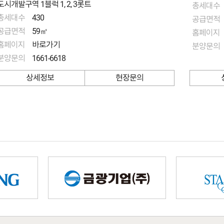
도시개발구역 1블럭 1, 2, 3롯트
총세대수
총세대수
430
공급면적
공급면적
59㎡
홈페이지
홈페이지
바로가기
분양문의
분양문의
1661-6618
상세정보
현장문의