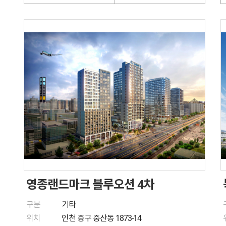
영종랜드마크 블루오션 4차
구분
기타
위치
인천 중구 중산동 1873-14