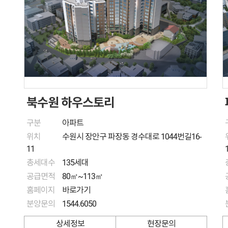
북수원 하우스토리
구분
아파트
위치
수원시 장안구 파장동 경수대로 1044번길16-
11
총세대수
135세대
공급면적
80㎡~113㎡
홈페이지
바로가기
분양문의
1544.6050
상세정보
현장문의