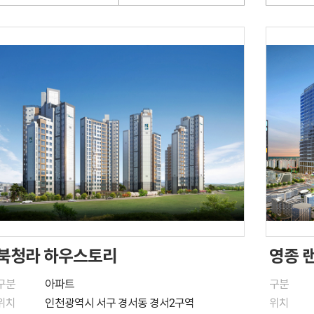
북청라 하우스토리
영종 
구분
아파트
구분
위치
인천광역시 서구 경서동 경서2구역
위치