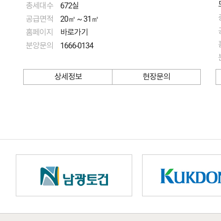
총세대수
672실
공급면적
20㎡ ~ 31㎡
홈페이지
바로가기
분양문의
1666-0134
상세정보
현장문의