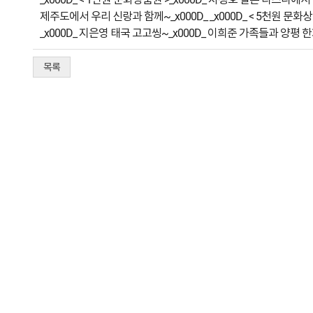
제주도에서 우리 신랑과 함께~_x000D_ _x000D_ < 5천원 
_x000D_ 지은영 태국 고고씽~_x000D_ 이희준 가족들과 양평
목록