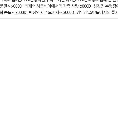
문화상품권 >_x000D_ 최재숙 하룽베이에서의 가족 사랑_x000D_ 성경민 수
 한화 콘도~_x000D_ 박정언 제주도에서~_x000D_ 김영삼 소야도에서의 즐